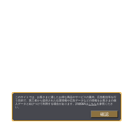
このサイトでは、お客さまに適したお得な商品やサービスの案内、広告配信等を行
う目的で、第三者から提供された位置情報や広告データなどの情報をお客さまの個
人データと結びつけて利用する場合があります。詳細Q&Aは
こちら
を参照くださ
い。
確認